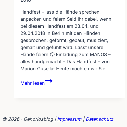
2018
Handfest – lass die Hände sprechen,
anpacken und feiern Seid Ihr dabei, wenn
bei diesem Handfest am 28.04. und
29.04.2018 in Berlin mit den Händen
gesprochen, geformt, gebaut, musiziert,
gemalt und gefühlt wird. Lasst unsere
Hände feiern 🙂 Einladung zum MANOS –
alles handgemacht – Das Handfest – von
Marion Gusella: Heute möchten wir Sie…
Handfest
Mehr lesen
–
lass
die
Hände
sprechen,
© 2026 · Gehörlosblog |
Impressum
|
Datenschutz
anpacken