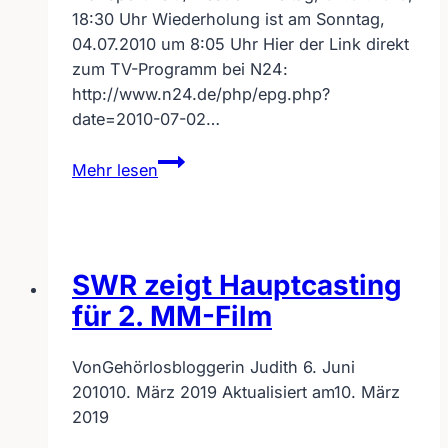
18:30 Uhr Wiederholung ist am Sonntag,
04.07.2010 um 8:05 Uhr Hier der Link direkt
zum TV-Programm bei N24:
http://www.n24.de/php/epg.php?
date=2010-07-02…
N24
Mehr lesen
zeigt
erneut
Reportage
über
SWR zeigt Hauptcasting
Truckerin
Verena
für 2. MM-Film
Künne
Von
Gehörlosbloggerin Judith
6. Juni
2010
10. März 2019
Aktualisiert am
10. März
2019