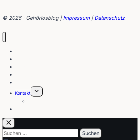
© 2026 · Gehörlosblog |
Impressum
|
Datenschutz
Blog
Interviews
Gebärden
Lippenleser
Tutorials
Untermenü
Kontakt
umschalten
Über
E-Post
Suchen
nach: