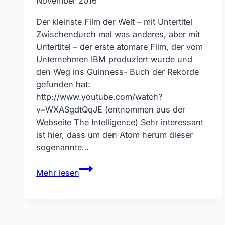
November 2016
Der kleinste Film der Welt – mit Untertitel
Zwischendurch mal was anderes, aber mit
Untertitel – der erste atomare Film, der vom
Unternehmen IBM produziert wurde und
den Weg ins Guinness- Buch der Rekorde
gefunden hat:
http://www.youtube.com/watch?
v=WXASgdtQqJE (entnommen aus der
Webseite The Intelligence) Sehr interessant
ist hier, dass um den Atom herum dieser
sogenannte…
Der
Mehr lesen
kleinste
Film
der
Welt