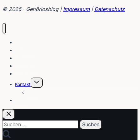
–
© 2026 · Gehörlosblog |
Impressum
|
Datenschutz
Projekt
Hieron
Blog
Interviews
Gebärden
Lippenleser
Tutorials
Untermenü
Kontakt
umschalten
Über
E-Post
Suchen
nach: