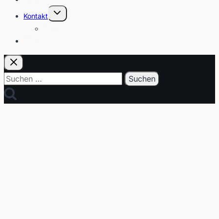
Untermenü
Kontakt
umschalten
Über
E-Post
Suchen
nach: