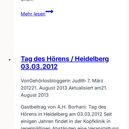
Aufruf
Mehr lesen
zum
„Langsam
und
deutlich
sprechen“
Tag des Hörens / Heidelberg
03.03.2012
Von
Gehörlosbloggerin Judith
7. März
2012
21. August 2013
Aktualisiert am
21.
August 2013
Gastbeitrag von A.H. Borhani: Tag des
Hörens in Heidelberg am 03.03.2012 Seit
einigen Jahren findet in der Kopfklinik in
regelmäßigen Abständen eine Veranstaltung