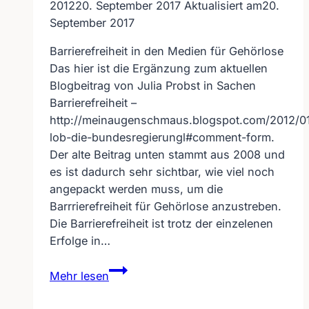
2012
20. September 2017
Aktualisiert am
20.
September 2017
Barrierefreiheit in den Medien für Gehörlose
Das hier ist die Ergänzung zum aktuellen
Blogbeitrag von Julia Probst in Sachen
Barrierefreiheit –
http://meinaugenschmaus.blogspot.com/2012/01
lob-die-bundesregierungl#comment-form.
Der alte Beitrag unten stammt aus 2008 und
es ist dadurch sehr sichtbar, wie viel noch
angepackt werden muss, um die
Barrrierefreiheit für Gehörlose anzustreben.
Die Barrierefreiheit ist trotz der einzelenen
Erfolge in…
Barrierefreiheit
Mehr lesen
in
den