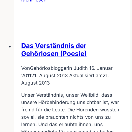
beim
Mailänder-
Kongress
von
1880
(Satire)
Das Verständnis der
Gehörlosen (Poesie)
Von
Gehörlosbloggerin Judith
16. Januar
2011
21. August 2013
Aktualisiert am
21.
August 2013
Unser Verständnis, unser Weltbild, dass
unsere Hörbehinderung unsichtbar ist, war
fremd für die Leute. Die Hörenden wussten
soviel, sie brauchten nichts von uns zu
lernen. Und das erlaubte ihnen, uns
Hörgeschädigte für unwissend zu halten.