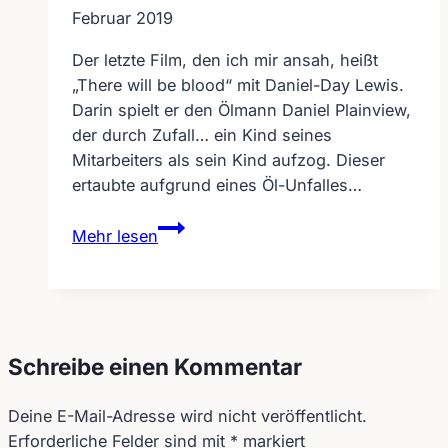
Februar 2019
Der letzte Film, den ich mir ansah, heißt
„There will be blood“ mit Daniel-Day Lewis.
Darin spielt er den Ölmann Daniel Plainview,
der durch Zufall… ein Kind seines
Mitarbeiters als sein Kind aufzog. Dieser
ertaubte aufgrund eines Öl-Unfalles…
Schon
Mehr lesen
wieder
ein
Tauber
in
einem
Schreibe einen Kommentar
Film
Deine E-Mail-Adresse wird nicht veröffentlicht.
Erforderliche Felder sind mit
*
markiert