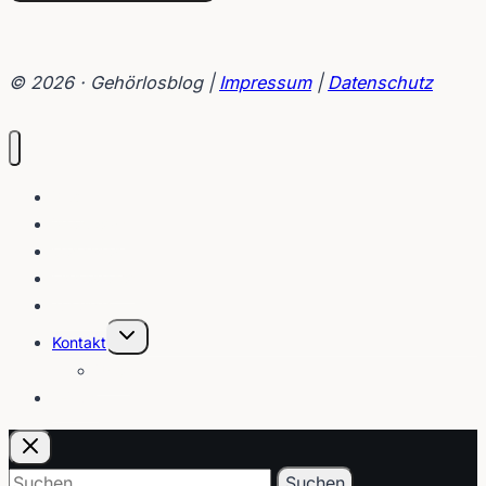
© 2026 · Gehörlosblog |
Impressum
|
Datenschutz
Blog
Interviews
Gebärden
Lippenleser
Tutorials
Untermenü
Kontakt
umschalten
Über
E-Post
Suchen